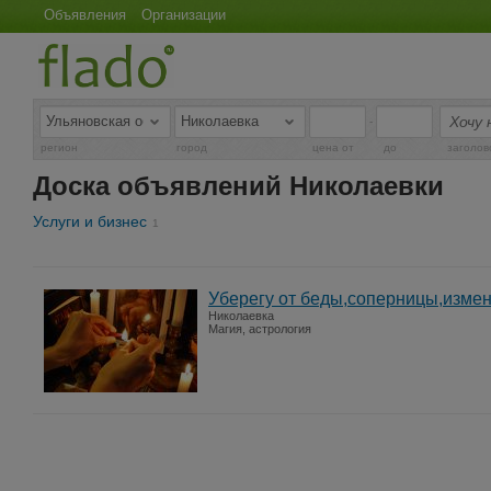
Объявления
Организации
-
регион
город
цена от
до
заголов
Доска объявлений Николаевки
Услуги и бизнес
1
Уберегу от беды,соперницы,измен
Николаевка
Магия, астрология