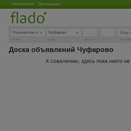
Объявления
Организации
-
регион
город
цена от
до
заголов
Доска объявлений Чуфарово
К сожалению, здесь пока никто н