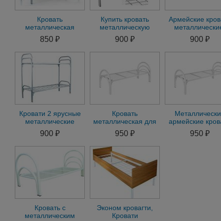
Кровать
Купить кровать
Армейские кров
металлическая
металлическую
металлически
двуспальная Кровати
односпальную,
кровать
850 ₽
900 ₽
900 ₽
для хостелов
кровати
металлическа
металлические
усиленная
оптом
Кровати 2 ярусные
Кровать
Металлическ
металлические
металлическая для
армейские кров
купить кровать
санатория,кровати
.армейские
900 ₽
950 ₽
950 ₽
металлическую
для пожилых людей
двухъярусны
односпаль
gjf
кровати dfgjh
Кровать с
Эконом кровагти,
металлическим
Кровати