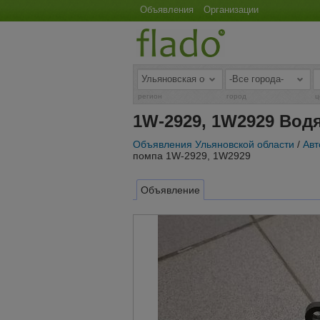
Объявления
Организации
регион
город
ц
1W-2929, 1W2929 Вод
Объявления Ульяновской области
/
Авт
помпа 1W-2929, 1W2929
Объявление