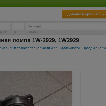
Во
Добавить организаци
-
ена от
до
заголовок
яная помпа 1W-2929, 1W2929
омобили и транспорт
/
Запчасти и принадлежности
/
Продам
/
Запч