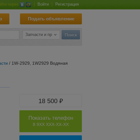
йти через
|
Войти
|
Регистрация
ю
Подать объявление
асти
/ 1W-2929, 1W2929 Водяная
18 500 ₽
Показать телефон
8 9XX XXX-XX-XX