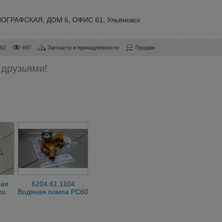
ПОГРАФСКАЯ, ДОМ 6, ОФИС 61, Ульяновск
361
697
Запчасти и принадлежности
Продам
 друзьями!
ная
6204.61.1104
ns
Водяная помпа PC60
(S4D95)
6204.61.1104