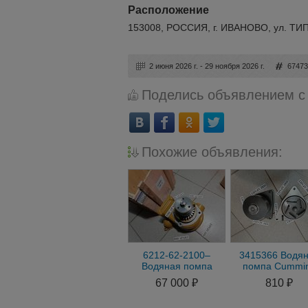
Расположение
153008, РОССИЯ, г. ИВАНОВО, ул. ТИ
2 июня 2026 г. - 29 ноября 2026 г.
6747
Поделись объявлением с
Похожие объявления:
6212-62-2100–
3415366 Водя
Водяная помпа
помпа Cummi
Komatsu S6D140,
3415366
67 000 ₽
810 ₽
6212-62-2100,
6212622100